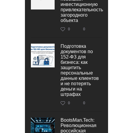
инвестиционную
привлекательность
загородного
объекта
0
0
Подготовка
документов по
152‑ФЗ для
бизнеса: как
защитить
персональные
данные клиентов
и не потерять
деньги на
штрафах
0
0
BootsMan.Tech:
Революционная
российская