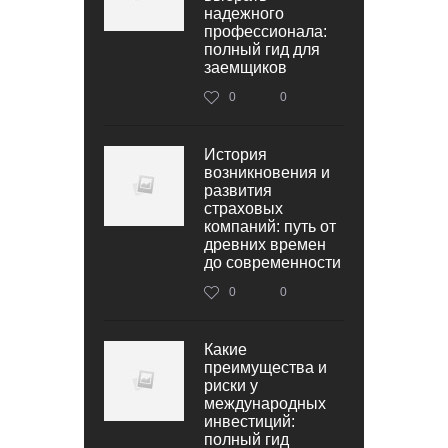
надежного
профессионала:
полный гид для
заемщиков
0
0
История
возникновения и
развития
страховых
компаний: путь от
древних времен
до современности
0
0
Какие
преимущества и
риски у
международных
инвестиций:
полный гид