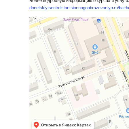
Более подробную информацию о курсах и услуга
donetskiytsentrdistantsionnogoobrazovaniya.ru/bach