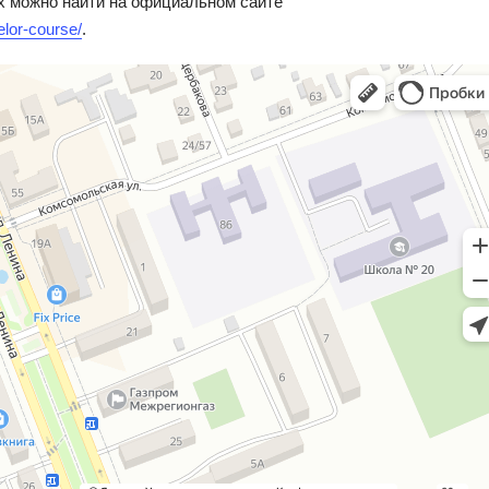
х можно найти на официальном сайте
elor-course/
.