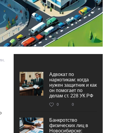
ин.
Адвокат по
наркотикам: когда
нужен защитник и как
он помогает по
делам ст. 228 УК РФ
0
0
о
Банкротство
физических лиц в
Новосибирске: