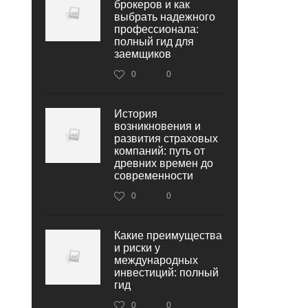
брокеров и как
выбрать надежного
профессионала:
полный гид для
заемщиков
0
0
История
возникновения и
развития страховых
компаний: путь от
древних времен до
современности
0
0
Какие преимущества
и риски у
международных
инвестиций: полный
гид
0
0