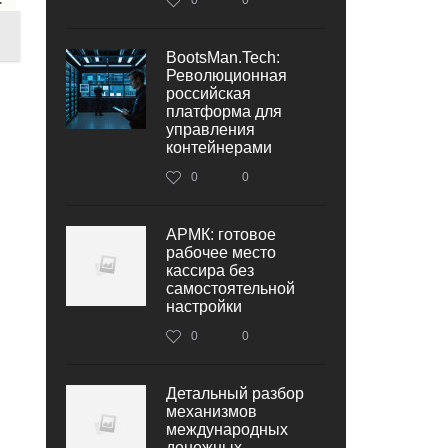
BootsMan.Tech:
Революционная
российская
платформа для
управления
контейнерами
0
0
АРМК: готовое
рабочее место
кассира без
самостоятельной
настройки
0
0
Детальный разбор
механизмов
международных
денежных