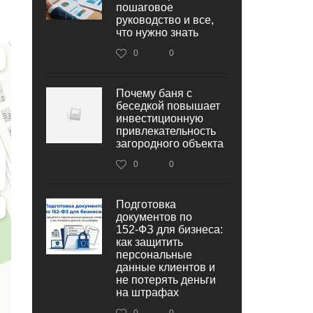
пошаговое
руководство и все,
что нужно знать
0
0
Почему баня с
беседкой повышает
инвестиционную
привлекательность
загородного объекта
0
0
Подготовка
документов по
152‑ФЗ для бизнеса:
как защитить
персональные
данные клиентов и
не потерять деньги
на штрафах
0
0