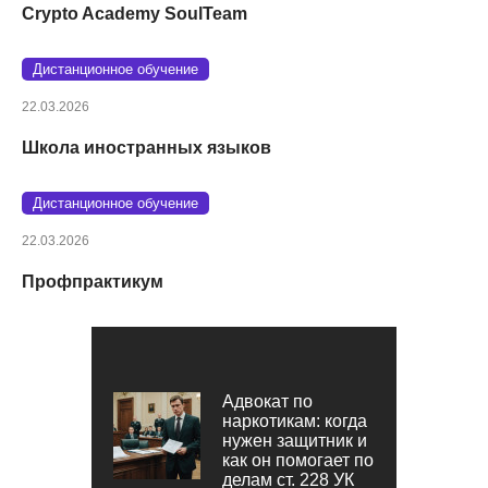
Crypto Academy SoulTeam
Дистанционное обучение
22.03.2026
Школа иностранных языков
Дистанционное обучение
22.03.2026
Профпрактикум
Адвокат по
наркотикам: когда
нужен защитник и
как он помогает по
делам ст. 228 УК