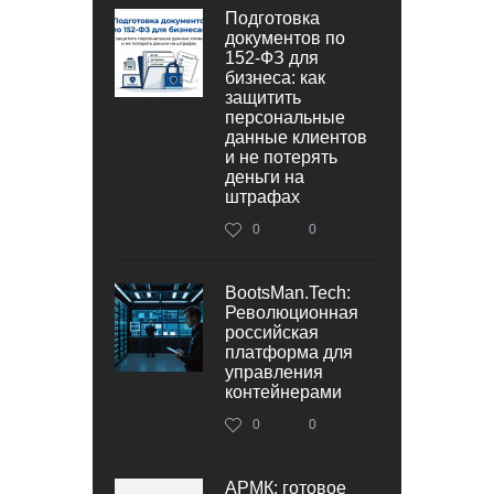
Подготовка
документов по
152‑ФЗ для
бизнеса: как
защитить
персональные
данные клиентов
и не потерять
деньги на
штрафах
0
0
BootsMan.Tech:
Революционная
российская
платформа для
управления
контейнерами
0
0
АРМК: готовое