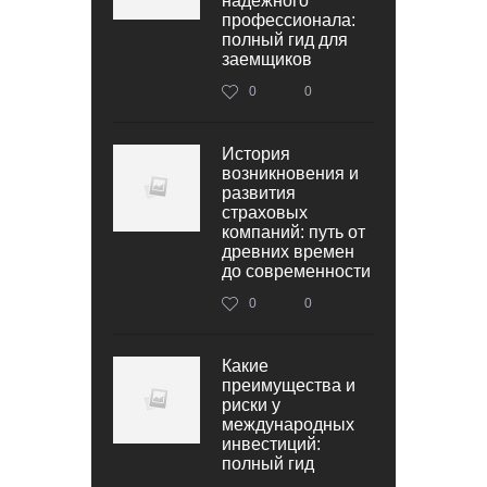
надежного
профессионала:
полный гид для
заемщиков
0
0
История
возникновения и
развития
страховых
компаний: путь от
древних времен
до современности
0
0
Какие
преимущества и
риски у
международных
инвестиций:
полный гид