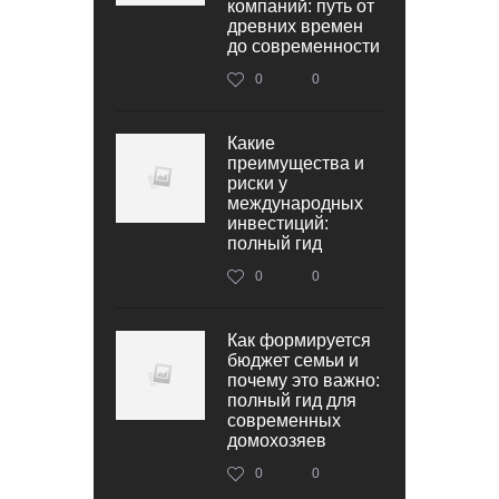
компаний: путь от
древних времен
до современности
0
0
Какие
преимущества и
риски у
международных
инвестиций:
полный гид
0
0
Как формируется
бюджет семьи и
почему это важно:
полный гид для
современных
домохозяев
0
0