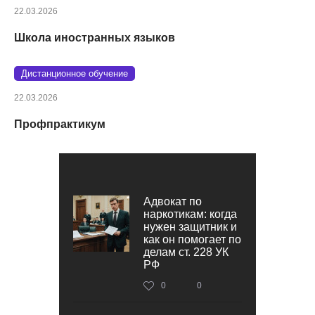
22.03.2026
Школа иностранных языков
Дистанционное обучение
22.03.2026
Профпрактикум
Адвокат по
наркотикам: когда
нужен защитник и
как он помогает по
делам ст. 228 УК
РФ
0
0