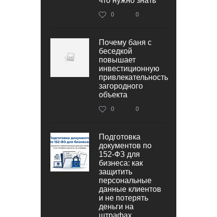
что нужно знать
0
0
Почему баня с
беседкой
повышает
инвестиционную
привлекательность
загородного
объекта
0
0
Подготовка
документов по
152‑ФЗ для
бизнеса: как
защитить
персональные
данные клиентов
и не потерять
деньги на
штрафах