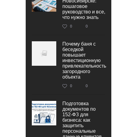
Новосибирске:
пошаговое
руководство и все,
что нужно знать
0
0
Почему баня с
беседкой
повышает
инвестиционную
привлекательность
загородного
объекта
0
0
Подготовка
документов по
152‑ФЗ для
бизнеса: как
защитить
персональные
данные клиентов