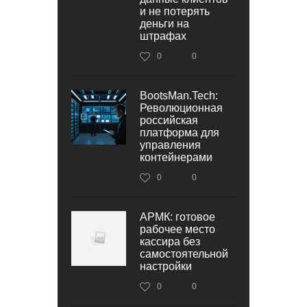
и не потерять
деньги на
штрафах
0
0
BootsMan.Tech:
Революционная
российская
платформа для
управления
контейнерами
0
0
АРМК: готовое
рабочее место
кассира без
самостоятельной
настройки
0
0