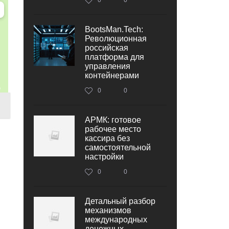
BootsMan.Tech:
Революционная
российская
платформа для
управления
контейнерами
0
0
АРМК: готовое
рабочее место
кассира без
самостоятельной
настройки
0
0
Детальный разбор
механизмов
международных
денежных