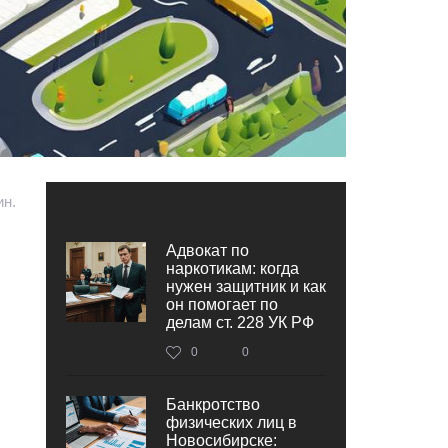
ин.
Адвокат по
наркотикам: когда
нужен защитник и как
он помогает по
делам ст. 228 УК РФ
0
0
Банкротство
физических лиц в
Новосибирске: