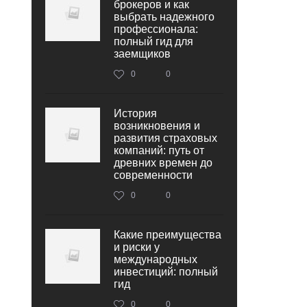
брокеров и как
выбрать надежного
профессионала:
полный гид для
заемщиков
0
0
История
возникновения и
развития страховых
компаний: путь от
древних времен до
современности
0
0
Какие преимущества
и риски у
международных
инвестиций: полный
гид
0
0