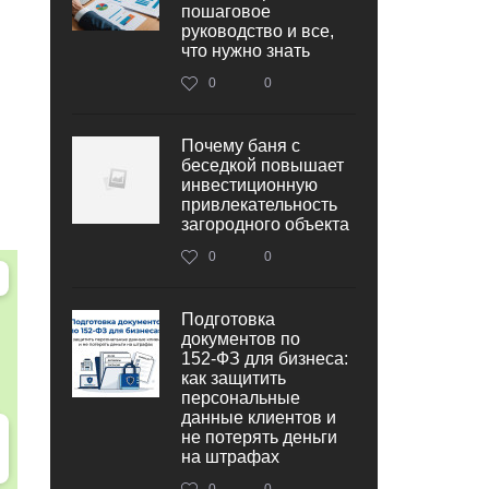
пошаговое
руководство и все,
что нужно знать
0
0
Почему баня с
беседкой повышает
инвестиционную
привлекательность
загородного объекта
0
0
Подготовка
документов по
152‑ФЗ для бизнеса:
как защитить
персональные
данные клиентов и
не потерять деньги
на штрафах
0
0