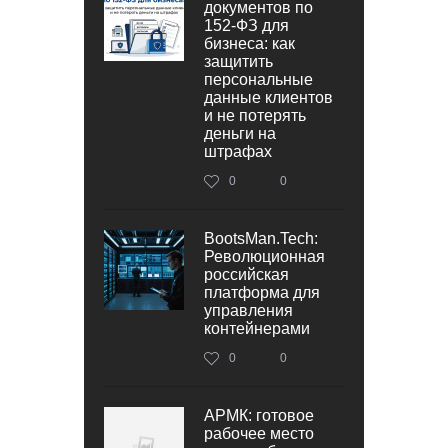
документов по
152‑ФЗ для
бизнеса: как
защитить
персональные
данные клиентов
и не потерять
деньги на
штрафах
0
0
BootsMan.Tech:
Революционная
российская
платформа для
управления
контейнерами
0
0
АРМК: готовое
рабочее место