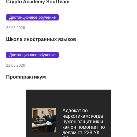
Crypto Academy SoulTeam
Дистанционное обучение
22.03.2026
Школа иностранных языков
Дистанционное обучение
22.03.2026
Профпрактикум
Адвокат по
наркотикам: когда
нужен защитник и
как он помогает по
делам ст. 228 УК