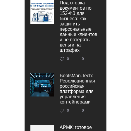
Подготовка
документов по
152‑ФЗ для
бизнеса: как
защитить
персональные
данные клиентов
и не потерять
деньги на
штрафах
0
0
BootsMan.Tech:
Революционная
российская
платформа для
управления
контейнерами
0
0
АРМК: готовое