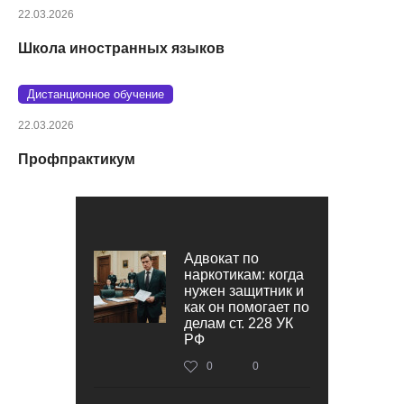
22.03.2026
Школа иностранных языков
Дистанционное обучение
22.03.2026
Профпрактикум
Адвокат по
наркотикам: когда
нужен защитник и
как он помогает по
делам ст. 228 УК
РФ
0
0