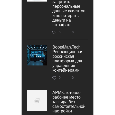
защитить
персональные
данные клиентов
и не потерять
деньги на
штрафах
0
0
BootsMan.Tech:
Революционная
российская
платформа для
управления
контейнерами
0
0
АРМК: готовое
рабочее место
кассира без
самостоятельной
настройки