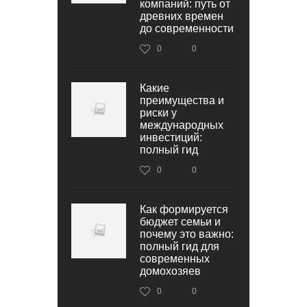
компаний: путь от
древних времен
до современности
0
0
Какие
преимущества и
риски у
международных
инвестиций:
полный гид
0
0
Как формируется
бюджет семьи и
почему это важно:
полный гид для
современных
домохозяев
0
0