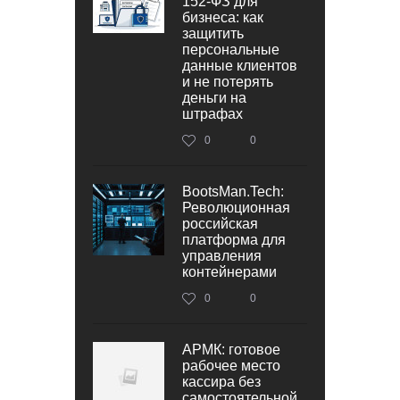
152‑ФЗ для
бизнеса: как
защитить
персональные
данные клиентов
и не потерять
деньги на
штрафах
0
0
BootsMan.Tech:
Революционная
российская
платформа для
управления
контейнерами
0
0
АРМК: готовое
рабочее место
кассира без
самостоятельной