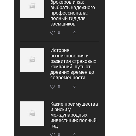
брокеров и как
выбрать надежного
профессионала:
полный гид для
заемщиков
0
0
История
возникновения и
развития страховых
компаний: путь от
древних времен до
современности
0
0
Какие преимущества
и риски у
международных
инвестиций: полный
гид
0
0