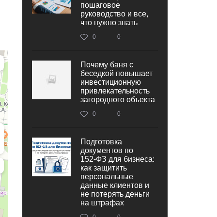
пошаговое
руководство и все,
что нужно знать
0
0
Почему баня с
беседкой повышает
инвестиционную
привлекательность
загородного объекта
0
0
Подготовка
документов по
152‑ФЗ для бизнеса:
как защитить
персональные
данные клиентов и
не потерять деньги
на штрафах
0
0