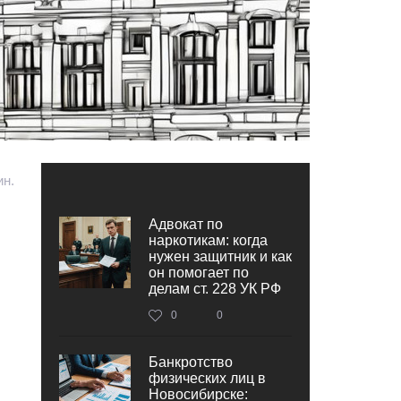
ин.
Адвокат по
наркотикам: когда
нужен защитник и как
он помогает по
делам ст. 228 УК РФ
0
0
Банкротство
физических лиц в
Новосибирске: