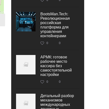
BootsMan.Tech:
Революционная
российская
платформа для
управления
контейнерами
0
0
АРМК: готовое
рабочее место
кассира без
самостоятельной
настройки
0
0
Детальный разбор
механизмов
международных
денежных