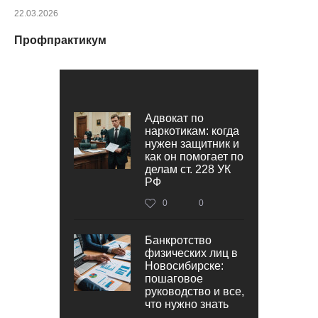
22.03.2026
Профпрактикум
Адвокат по
наркотикам: когда
нужен защитник и
как он помогает по
делам ст. 228 УК
РФ
0
0
Банкротство
физических лиц в
Новосибирске:
пошаговое
руководство и все,
что нужно знать