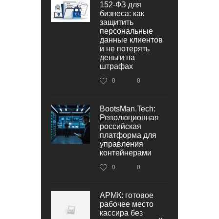
152‑ФЗ для
бизнеса: как
защитить
персональные
данные клиентов
и не потерять
деньги на
штрафах
0
0
BootsMan.Tech:
Революционная
российская
платформа для
управления
контейнерами
0
0
АРМК: готовое
рабочее место
кассира без