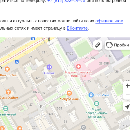
ратиться по телефону:
+7 (812) 323‒14‒79
или по электронной
лы и актуальных новостях можно найти на их
официальном
альных сетях и имеет страницу в
ВКонтакте
.