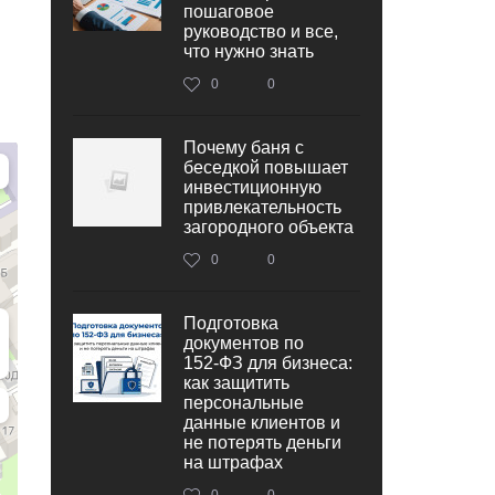
пошаговое
руководство и все,
что нужно знать
0
0
Почему баня с
беседкой повышает
инвестиционную
привлекательность
загородного объекта
0
0
Подготовка
документов по
152‑ФЗ для бизнеса:
как защитить
персональные
данные клиентов и
не потерять деньги
на штрафах
0
0