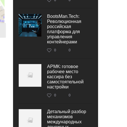
BootsMan.Tech:
Революционная
российская
платформа для
управления
контейнерами
0
0
АРМК: готовое
рабочее место
кассира без
самостоятельной
настройки
0
0
Детальный разбор
механизмов
международных
денежных