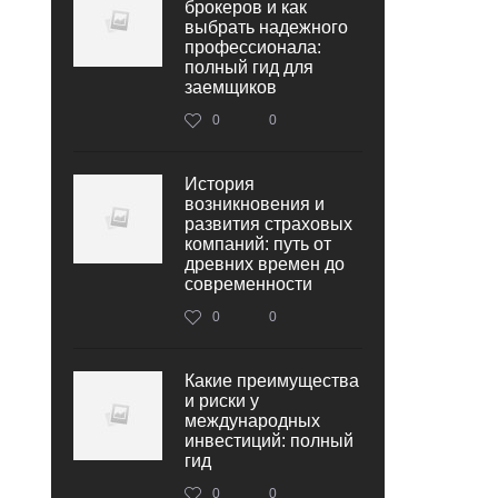
брокеров и как
выбрать надежного
профессионала:
полный гид для
заемщиков
0
0
История
возникновения и
развития страховых
компаний: путь от
древних времен до
современности
0
0
Какие преимущества
и риски у
международных
инвестиций: полный
гид
0
0