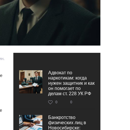
ин.
Адвокат по
ие
наркотикам: когда
нужен защитник и как
он помогает по
делам ст. 228 УК РФ
0
0
е
Банкротство
физических лиц в
Новосибирске: