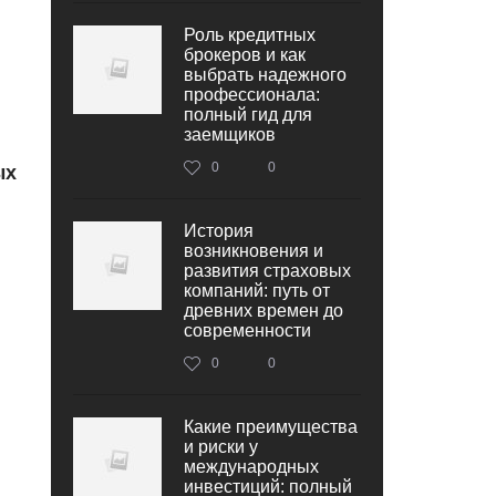
Роль кредитных
брокеров и как
выбрать надежного
профессионала:
полный гид для
заемщиков
0
0
ых
История
возникновения и
развития страховых
компаний: путь от
древних времен до
современности
0
0
Какие преимущества
и риски у
международных
инвестиций: полный