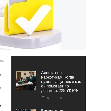
ин.
Адвокат по
о
наркотикам: когда
нужен защитник и как
он помогает по
х
делам ст. 228 УК РФ
0
0
д
Банкротство