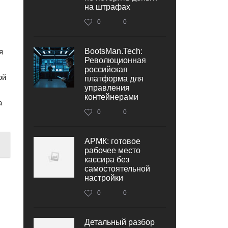
на штрафах
0
0
BootsMan.Tech:
я
Революционная
российская
ой
платформа для
управления
контейнерами
а
0
0
АРМК: готовое
рабочее место
кассира без
самостоятельной
настройки
0
0
Детальный разбор