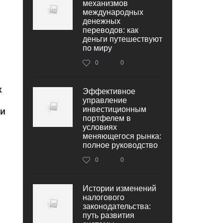
механизмов
международных
денежных
переводов: как
деньги путешествуют
по миру
0
0
х
Эффективное
управление
инвестиционным
 и
портфелем в
условиях
меняющегося рынка:
полное руководство
0
0
Истории изменений
налогового
законодательства:
путь развития