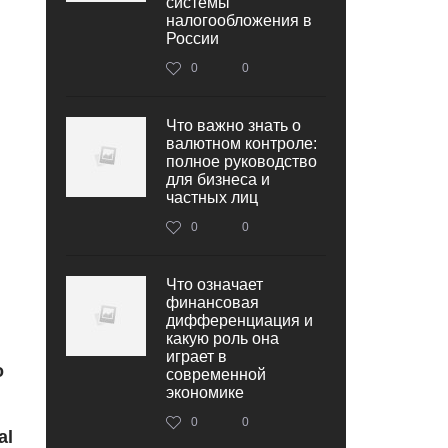
системы
налогообложения в
России
0
0
Что важно знать о
валютном контроле:
полное руководство
для бизнеса и
частных лиц
0
0
Что означает
финансовая
дифференциация и
какую роль она
играет в
о
современной
экономике
0
0
al