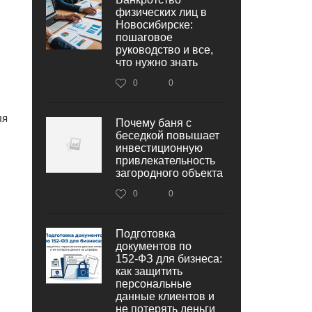
физических лиц в
Новосибирске:
пошаговое
руководство и все,
что нужно знать
0
0
ля
Почему баня с
беседкой повышает
инвестиционную
привлекательность
загородного объекта
0
0
Подготовка
документов по
152‑ФЗ для бизнеса:
как защитить
персональные
данные клиентов и
не потерять деньги