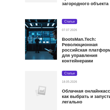
загородного объекта
Статьи
07.07.2026
BootsMan.Tech:
Революционная
российская платфор
для управления
контейнерами
Статьи
18.05.2026
Облачная онлайнкасс
как выбрать и запуст
легально