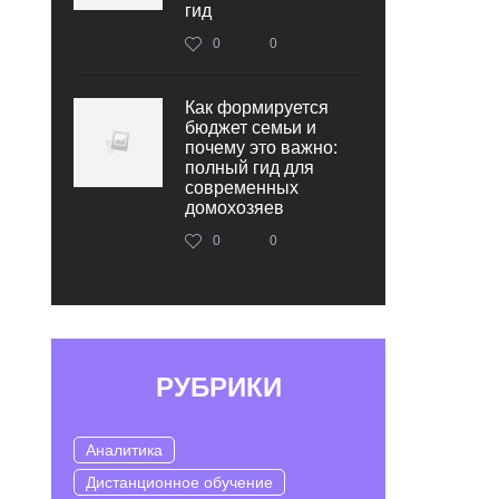
гид
0
0
Как формируется
бюджет семьи и
почему это важно:
полный гид для
современных
домохозяев
0
0
РУБРИКИ
Аналитика
Дистанционное обучение