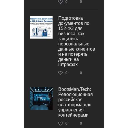
0
0
Подготовка
документов по
152‑ФЗ для
бизнеса: как
защитить
персональные
данные клиентов
и не потерять
деньги на
штрафах
0
0
BootsMan.Tech:
Революционная
российская
платформа для
управления
контейнерами
0
0