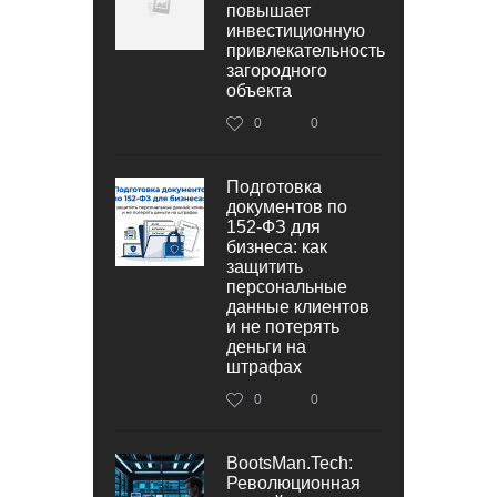
повышает
инвестиционную
привлекательность
загородного
объекта
0
0
Подготовка
документов по
152‑ФЗ для
бизнеса: как
защитить
персональные
данные клиентов
и не потерять
деньги на
штрафах
0
0
BootsMan.Tech:
Революционная