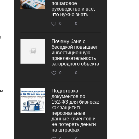
пошаговое
руководство и все,
что нужно знать
0
0
з
Почему баня с
беседкой повышает
инвестиционную
привлекательность
загородного объекта
0
0
ым
Подготовка
документов по
152‑ФЗ для бизнеса:
как защитить
персональные
данные клиентов и
не потерять деньги
на штрафах
0
0