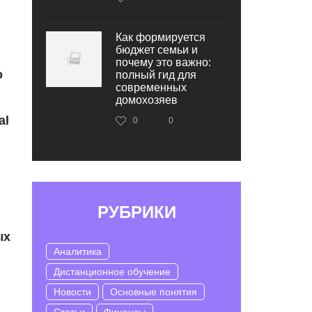
Как формируется
бюджет семьи и
почему это важно:
о
полный гид для
современных
домохозяев
al
0
0
РУБРИКИ
ых
Аналитика
Дистанционное обучение
Новости
Основные понятия
Статьи
Финансы