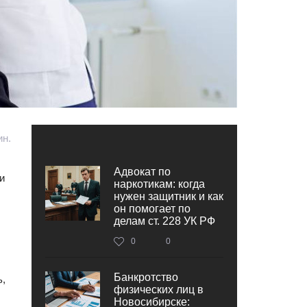
ин.
Адвокат по
и
наркотикам: когда
нужен защитник и как
он помогает по
делам ст. 228 УК РФ
0
0
Банкротство
ь,
физических лиц в
Новосибирске: