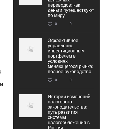
переводов: как
деньги путешествуют
по миру
0
0
Эффективное
управление
инвестиционным
портфелем в
условиях
меняющегося рынка:
х
полное руководство
0
0
 и
Истории изменений
налогового
законодательства:
путь развития
системы
налогообложения в
России