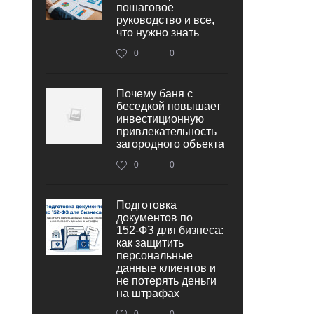
пошаговое
руководство и все,
что нужно знать
0
0
Почему баня с
беседкой повышает
инвестиционную
привлекательность
загородного объекта
0
0
Подготовка
документов по
152‑ФЗ для бизнеса:
как защитить
персональные
данные клиентов и
не потерять деньги
на штрафах
0
0