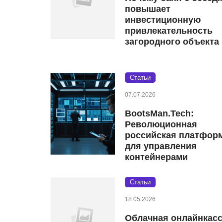
повышает
инвестиционную
привлекательность
загородного объекта
Статьи
07.07.2026
BootsMan.Tech:
Революционная
российская платфор
для управления
контейнерами
Статьи
18.05.2026
Облачная онлайнкасс