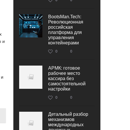
BootsMan.Tech:
Революционная
российская
платформа для
х
управления
ы и
контейнерами
0
0
АРМК: готовое
рабочее место
 и
кассира без
самостоятельной
настройки
0
0
Детальный разбор
механизмов
международных
денежных