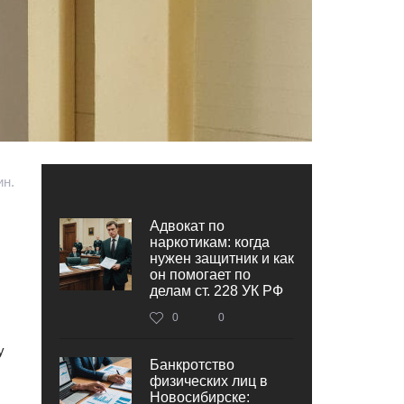
ин.
Адвокат по
наркотикам: когда
нужен защитник и как
он помогает по
делам ст. 228 УК РФ
0
0
у
Банкротство
физических лиц в
Новосибирске: