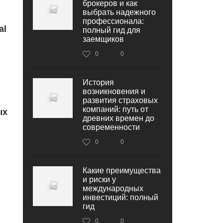
брокеров и как
выбрать надежного
профессионала:
al
полный гид для
заемщиков
0
0
История
возникновения и
развития страховых
компаний: путь от
ых
древних времен до
современности
0
0
Какие преимущества
и риски у
международных
инвестиций: полный
гид
0
0