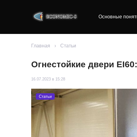
Основные понят
Главная
›
Статьи
Огнестойкие двери EI60
16.07.2023 в 15:28
Статьи