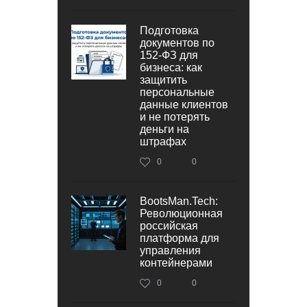
Подготовка
документов по
152‑ФЗ для
бизнеса: как
защитить
персональные
данные клиентов
и не потерять
деньги на
штрафах
0
0
BootsMan.Tech:
Революционная
российская
платформа для
управления
контейнерами
0
0