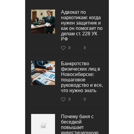
Адвокат по
наркотикам: когда
нужен защитник и
как он помогает по
делам ст. 228 УК
РФ
0
0
Банкротство
физических лиц в
Новосибирске:
пошаговое
руководство и все,
что нужно знать
0
0
Почему баня с
беседкой
повышает
инвестиционную