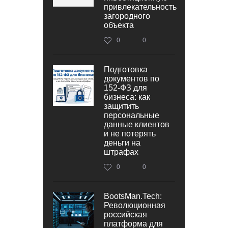
привлекательность
загородного
объекта
0
0
Подготовка
документов по
152‑ФЗ для
бизнеса: как
защитить
персональные
данные клиентов
и не потерять
деньги на
штрафах
0
0
BootsMan.Tech:
Революционная
российская
платформа для