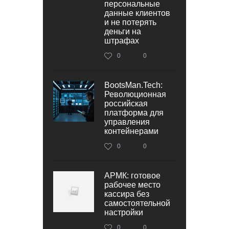
персональные
данные клиентов
и не потерять
деньги на
штрафах
0
0
BootsMan.Tech:
Революционная
российская
платформа для
управления
контейнерами
0
0
АРМК: готовое
рабочее место
кассира без
самостоятельной
настройки
0
0