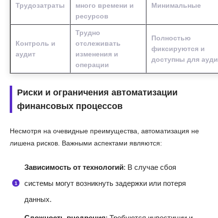
Трудозатраты
много времени и
Минимальные
ресурсов
Трудно
Полностью
Контроль и
отслеживать
фиксируются и
аудит
изменения и
доступны для ауди
операции
Риски и ограничения автоматизации
финансовых процессов
Несмотря на очевидные преимущества, автоматизация не
лишена рисков. Важными аспектами являются:
Зависимость от технологий
: В случае сбоя
системы могут возникнуть задержки или потеря
данных.
Сложность внедрения
: Требуются инвестиции и