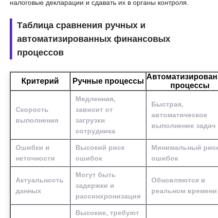
налоговые декларации и сдавать их в органы контроля.
Таблица сравнения ручных и
автоматизированных финансовых
процессов
Автоматизирова
Критерий
Ручные процессы
процессы
Медленная,
Быстрая,
Скорость
зависит от
автоматическое
выполнения
загрузки
выполнение задач
сотрудника
Ошибки и
Высокий риск
Минимальный рис
неточности
ошибок
ошибок
Могут быть
Актуальность
Обновляются в
задержки и
данных
реальном времени
рассинхронизация
Высокие, требуют