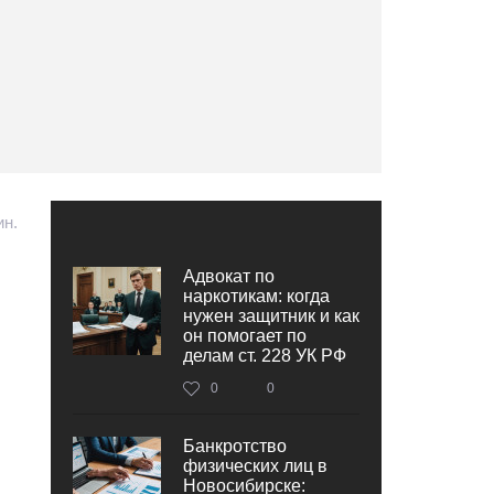
ин.
Адвокат по
наркотикам: когда
нужен защитник и как
он помогает по
делам ст. 228 УК РФ
0
0
Банкротство
физических лиц в
Новосибирске: