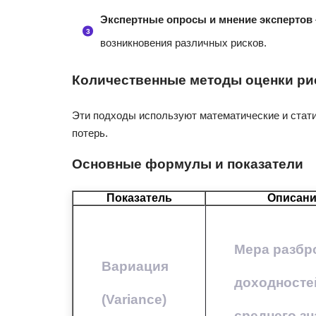
Экспертные опросы и мнение экспертов
возникновения различных рисков.
Количественные методы оценки ри
Эти подходы используют математические и стат
потерь.
Основные формулы и показатели
Показатель
Описан
Мера разбр
Вариация
доходносте
(Variance)
среднего з