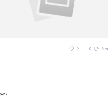
0
0
5 м
риск