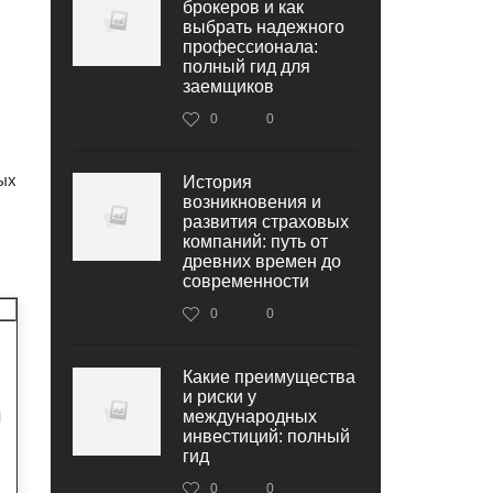
брокеров и как
выбрать надежного
профессионала:
полный гид для
заемщиков
0
0
ых
История
возникновения и
развития страховых
компаний: путь от
древних времен до
современности
0
0
Какие преимущества
и риски у
и
международных
инвестиций: полный
гид
0
0