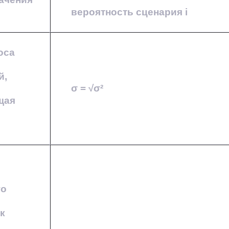
вероятность сценария i
оса
й,
σ = √σ²
щая
го
к