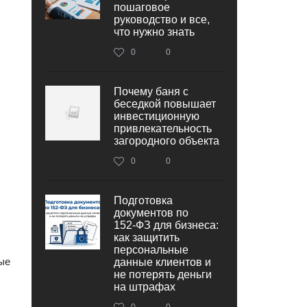
пошаговое
руководство и все,
что нужно знать
0
0
Почему баня с
беседкой повышает
инвестиционную
привлекательность
загородного объекта
0
0
Подготовка
документов по
152‑ФЗ для бизнеса:
как защитить
персональные
ые
данные клиентов и
не потерять деньги
на штрафах
0
0