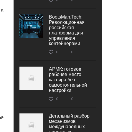
 а
BootsMan.Tech:
Революционная
российская
платформа для
управления
контейнерами
0
0
АРМК: готовое
рабочее место
кассира без
самостоятельной
настройки
0
0
Детальный разбор
ий:
механизмов
международных
денежных