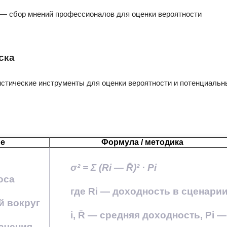
— сбор мнений профессионалов для оценки вероятности
ска
истические инструменты для оценки вероятности и потенциальн
ие
Формула / методика
σ² = Σ (Ri — R̄)² · Pi
оса
где Ri — доходность в сценари
й вокруг
i, R̄ — средняя доходность, Pi —
начения