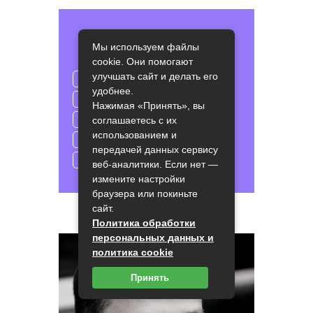
РУБРИКИ
Мы используем файлы
cookie. Они помогают
улучшать сайт и делать его
Аналитика
удобнее.
Дистанционное обучение
Нажимая «Принять», вы
Новости
Основные понятия
соглашаетесь с их
использованием и
Статьи
Финансы
передачей данных сервису
Финансы под микроскопом
веб-аналитики. Если нет —
измените настройки
браузера или покиньте
сайт.
АВТОР БЛОГА
Политика обработки
персональных данных и
политика cookie
Принять