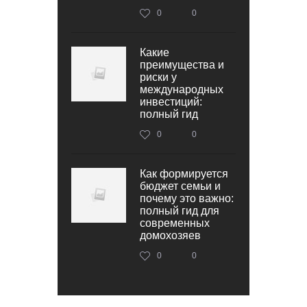
0
0
Какие
преимущества и
риски у
международных
инвестиций:
полный гид
0
0
Как формируется
бюджет семьи и
почему это важно:
полный гид для
современных
домохозяев
0
0