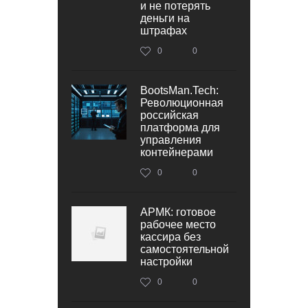
и не потерять
деньги на
штрафах
0
0
BootsMan.Tech:
Революционная
российская
платформа для
управления
контейнерами
0
0
АРМК: готовое
рабочее место
кассира без
самостоятельной
настройки
0
0