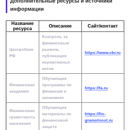
Дополнительные ресурсы и источники
информации
Название
Описание
Сайт/контакт
ресурса
Контроль за
финансовым
Центробанк
рынком,
https://www.cbr.ru
РФ
публикация
нормативных
актов
Обучающие
Финансовая
программы по
https://fa.ru
академия
финансам и
экономике
Обучающие
Финансовая
материалы по
https://fin-
грамотность
финансовой
gramotnost.ru
населения
защите