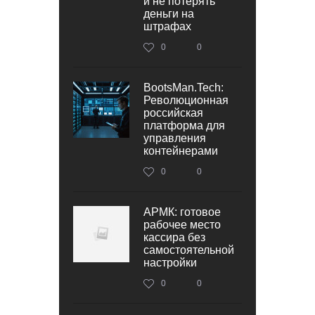
и не потерять
деньги на
штрафах
0
0
BootsMan.Tech:
Революционная
российская
платформа для
управления
контейнерами
0
0
АРМК: готовое
рабочее место
кассира без
самостоятельной
настройки
0
0