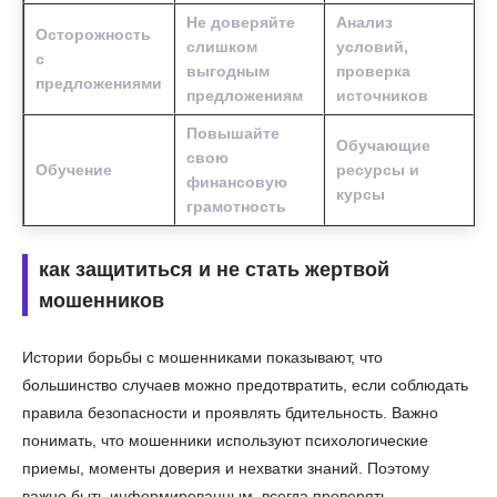
Не доверяйте
Анализ
Осторожность
слишком
условий,
с
выгодным
проверка
предложениями
предложениям
источников
Повышайте
Обучающие
свою
Обучение
ресурсы и
финансовую
курсы
грамотность
как защититься и не стать жертвой
мошенников
Истории борьбы с мошенниками показывают, что
большинство случаев можно предотвратить, если соблюдать
правила безопасности и проявлять бдительность. Важно
понимать, что мошенники используют психологические
приемы, моменты доверия и нехватки знаний. Поэтому
важно быть информированным, всегда проверять