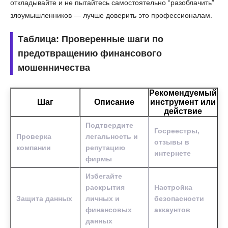
откладывайте и не пытайтесь самостоятельно “разоблачить”
злоумышленников — лучше доверить это профессионалам.
Таблица: Проверенные шаги по
предотвращению финансового
мошенничества
Рекомендуемый
Шаг
Описание
инструмент или
действие
Подтвердите
Госреестры,
Проверка
легальность и
отзывы в
компании
репутацию
интернете
фирмы
Избегайте
раскрытия
Настройка
Защита данных
личных и
безопасности
финансовых
аккаунтов
данных