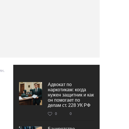
ин.
Адвокат по
наркотикам: когда
нужен защитник и как
он помогает по
делам ст. 228 УК РФ
0
0
Банкротство