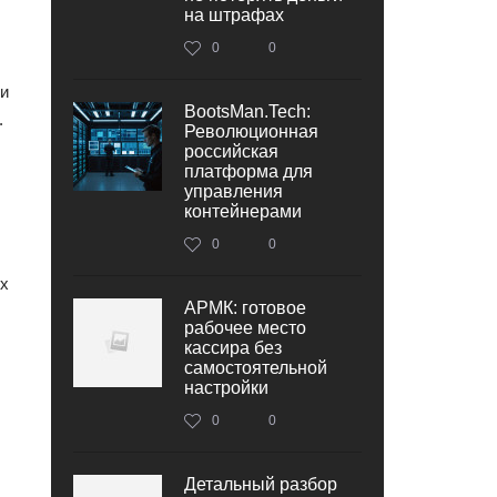
на штрафах
0
0
ли
BootsMan.Tech:
.
Революционная
российская
платформа для
управления
контейнерами
0
0
ых
АРМК: готовое
рабочее место
кассира без
самостоятельной
настройки
0
0
Детальный разбор