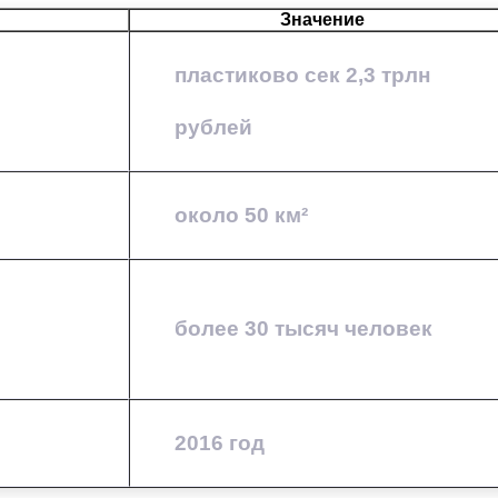
Значение
пластиково сек 2,3 трлн
рублей
около 50 км²
более 30 тысяч человек
2016 год