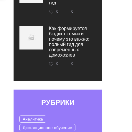
гид
0
0
Как формируется
бюджет семьи и
почему это важно:
полный гид для
современных
домохозяев
0
0
РУБРИКИ
Аналитика
Дистанционное обучение