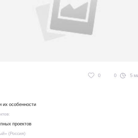
0
0
5 м
и их особенности
ктов:
упных проектов
ый» (Россия)