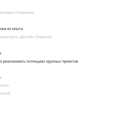
тропарка в Норвегии
оки из опыта
аэропорта «Долгий» (Украина)
в
но реализовать потенциал крупных проектов
в
ектом
ологий