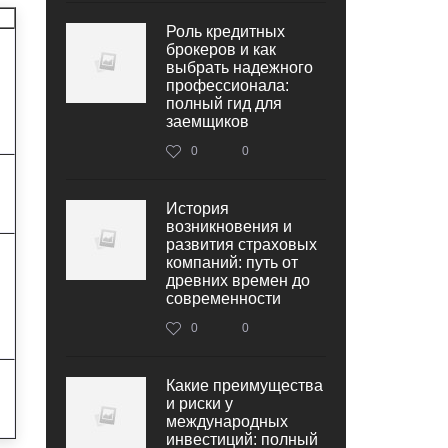
Роль кредитных
брокеров и как
выбрать надежного
профессионала:
полный гид для
заемщиков
0
0
История
возникновения и
развития страховых
компаний: путь от
древних времен до
современности
0
0
Какие преимущества
и риски у
международных
инвестиций: полный