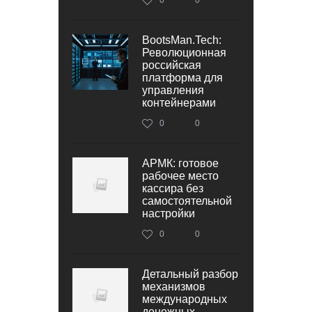
BootsMan.Tech:
Революционная
российская
платформа для
управления
контейнерами
0
0
АРМК: готовое
рабочее место
кассира без
самостоятельной
настройки
0
0
Детальный разбор
механизмов
международных
денежных