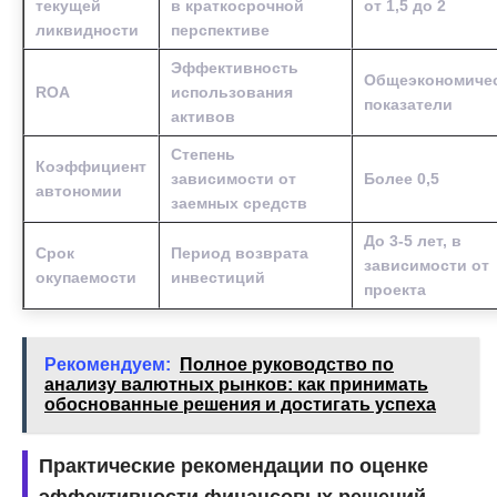
текущей
в краткосрочной
от 1,5 до 2
ликвидности
перспективе
Эффективность
Общеэкономиче
ROA
использования
показатели
активов
Степень
Коэффициент
зависимости от
Более 0,5
автономии
заемных средств
До 3-5 лет, в
Срок
Период возврата
зависимости от
окупаемости
инвестиций
проекта
Рекомендуем:
Полное руководство по
анализу валютных рынков: как принимать
обоснованные решения и достигать успеха
Практические рекомендации по оценке
эффективности финансовых решений