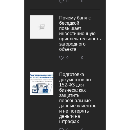
0
0
Почему баня с
беседкой
повышает
инвестиционную
привлекательность
загородного
объекта
0
0
Подготовка
документов по
152‑ФЗ для
бизнеса: как
защитить
персональные
данные клиентов
и не потерять
деньги на
штрафах
0
0