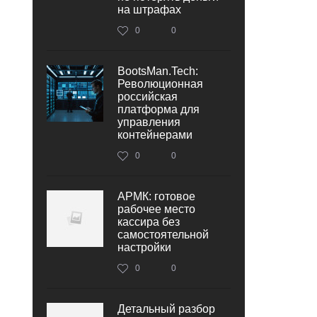
на штрафах
0
0
BootsMan.Tech:
Революционная
российская
платформа для
управления
контейнерами
0
0
АРМК: готовое
рабочее место
кассира без
самостоятельной
настройки
0
0
Детальный разбор