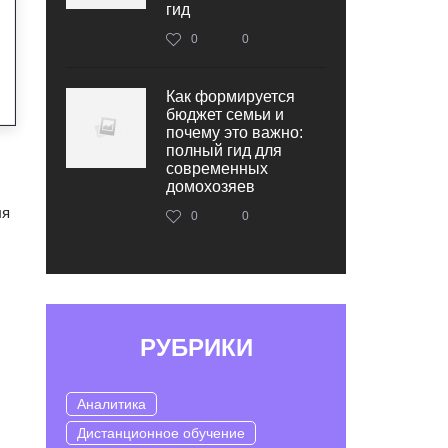
гид
0
0
Как формируется
бюджет семьи и
почему это важно:
полный гид для
современных
домохозяев
ля
0
0
РУБРИКИ
Аналитика
Дистанционное обучение