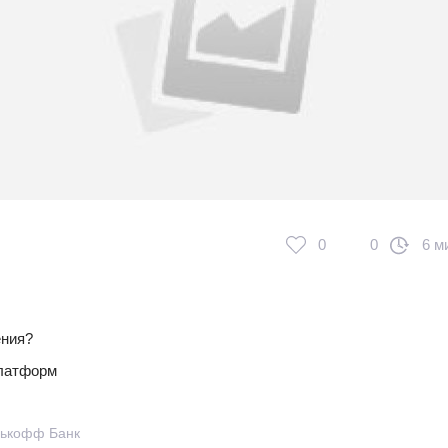
0
0
6 м
ения?
платформ
нькофф Банк