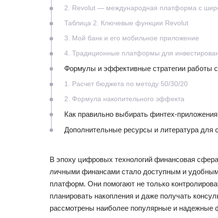
2. Revolut — международная платформа с ши
Таблица 2. Ключевые функции Revolut
3. Мой банк и его мобильное приложение
4. Традиционные платформы для инвестирован
Формулы и эффективные стратегии работы 
1. Расчет бюджета по методу 50/30/20
2. Формула накопительного эффекта
Как правильно выбирать финтех-приложения
Дополнительные ресурсы и литература для 
В эпоху цифровых технологий финансовая сфера
личными финансами стало доступным и удобным
платформ. Они помогают не только контролироват
планировать накопления и даже получать консул
рассмотрены наиболее популярные и надежные 