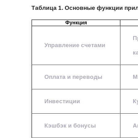
Таблица 1. Основные функции при
Функция
П
Управление счетами
к
Оплата и переводы
М
Инвестиции
К
Кэшбэк и бонусы
А