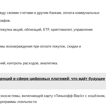
жду своими счетами и другим банкам, оплата коммунальных
трафов.
покупка акций, облигаций, ETF, криптовалют, управление
мы вознаграждения при оплате покупок, скидки и
ий, контроль расходов, аналитика.
енций в сфере цифровых платежей: что ждёт будущее
экосистемы, включающей карту «Тинькофф Black» с кэшбэком,
 программы лояльности.