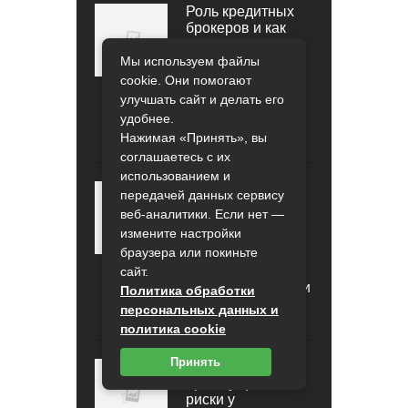
Роль кредитных
брокеров и как
выбрать
надежного
Мы используем файлы
профессионала:
cookie. Они помогают
полный гид для
улучшать сайт и делать его
заемщиков
удобнее.
0
0
Нажимая «Принять», вы
соглашаетесь с их
использованием и
История
передачей данных сервису
возникновения и
веб-аналитики. Если нет —
развития
измените настройки
страховых
браузера или покиньте
компаний: путь от
древних времен
сайт.
до современности
Политика обработки
персональных данных и
0
0
политика cookie
Принять
Какие
преимущества и
риски у