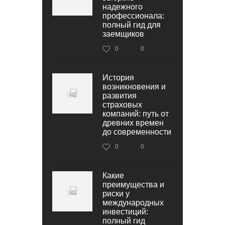
надежного
профессионала:
полный гид для
заемщиков
0
0
История
возникновения и
развития
страховых
компаний: путь от
древних времен
до современности
0
0
Какие
преимущества и
риски у
международных
инвестиций:
полный гид