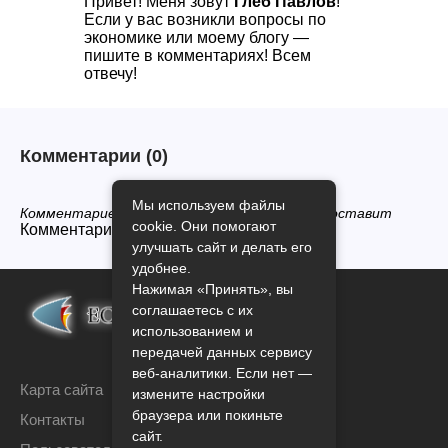
Привет! Меня зовут
Глеб Павлов
!
Если у вас возникли вопросы по
экономике или моему блогу —
пишите в комментариях! Всем
отвечу!
Комментарии
(0)
Мы используем файлы
Комментариев нет, будьте первым кто его оставит
cookie. Они помогают
Комментарии закрыты.
улучшать сайт и делать его
удобнее.
Нажимая «Принять», вы
соглашаетесь с их
использованием и
передачей данных сервису
веб-аналитики. Если нет —
Карта сайта
измените настройки
браузера или покиньте
Контакты
сайт.