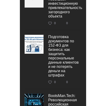
инвестиционную
привлекательность
загородного
объекта
0
0
Подготовка
документов по
152‑ФЗ для
бизнеса: как
защитить
персональные
данные клиентов
и не потерять
деньги на
штрафах
0
0
BootsMan.Tech:
Революционная
российская