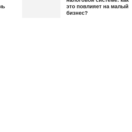
чь
это повлияет на малый
бизнес?