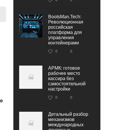
BootsMan.Tech:
Революционная
российская
платформа для
управления
контейнерами
0
0
АРМК: готовое
рабочее место
кассира без
самостоятельной
настройки
0
0
е
Детальный разбор
механизмов
международных
денежных