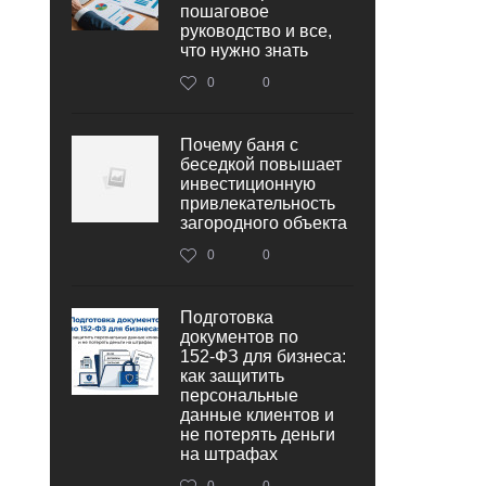
пошаговое
руководство и все,
что нужно знать
0
0
Почему баня с
беседкой повышает
инвестиционную
привлекательность
загородного объекта
0
0
Подготовка
документов по
152‑ФЗ для бизнеса:
как защитить
персональные
данные клиентов и
не потерять деньги
на штрафах
0
0