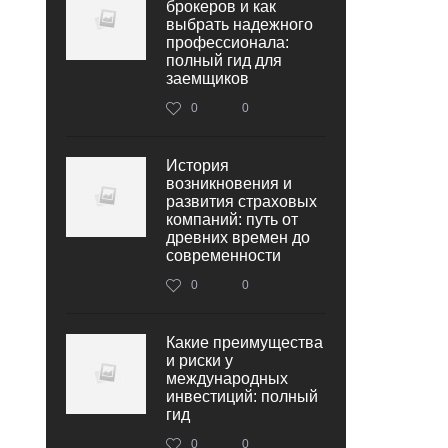
брокеров и как
выбрать надежного
профессионала:
полный гид для
заемщиков
0
0
История
возникновения и
развития страховых
компаний: путь от
древних времен до
современности
0
0
Какие преимущества
и риски у
международных
инвестиций: полный
гид
0
0