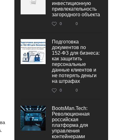
инвестиционную
привлекательность
загородного объекта
0
0
Подготовка
документов по
152‑ФЗ для бизнеса:
как защитить
персональные
данные клиентов и
не потерять деньги
на штрафах
0
0
BootsMan.Tech:
Революционная
российская
тва
платформа для
.
управления
контейнерами