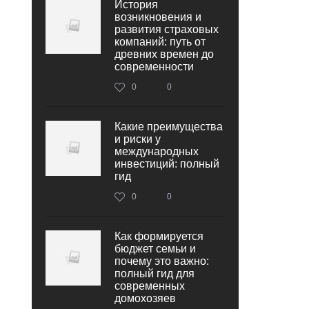
История
возникновения и
развития страховых
компаний: путь от
древних времен до
современности
0
0
Какие преимущества
и риски у
международных
инвестиций: полный
гид
0
0
Как формируется
бюджет семьи и
почему это важно:
полный гид для
современных
домохозяев