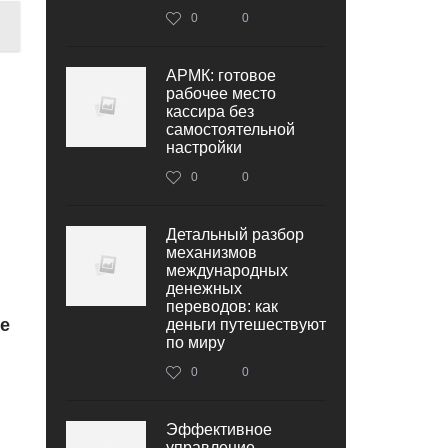
0
0
АРМК: готовое
рабочее место
кассира без
самостоятельной
настройки
0
0
Детальный разбор
механизмов
международных
денежных
переводов: как
е
деньги путешествуют
по миру
0
0
Эффективное
управление