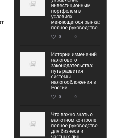
инвестиционным
портфелем в
условиях
ет
меняющегося рынка:
полное руководство
0
0
Истории изменений
налогового
законодательства:
путь развития
системы
налогообложения в
России
0
0
Что важно знать о
валютном контроле:
полное руководство
для бизнеса и
частных лиц