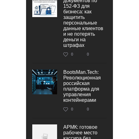
документов по
152‑ФЗ для
бизнеса: как
защитить
персональные
данные клиентов
и не потерять
деньги на
штрафах
0
0
BootsMan.Tech:
Революционная
российская
платформа для
управления
контейнерами
0
0
АРМК: готовое
рабочее место
кассира без