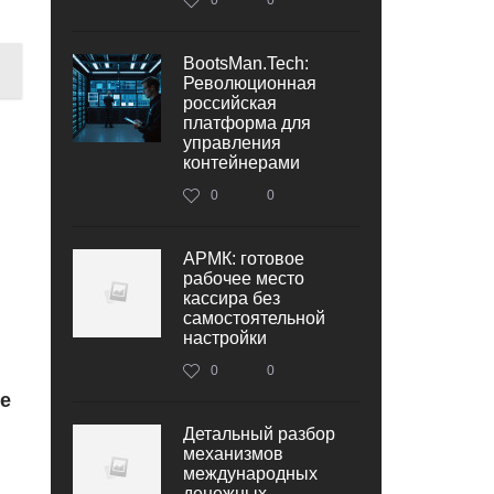
BootsMan.Tech:
Революционная
российская
платформа для
управления
контейнерами
0
0
АРМК: готовое
рабочее место
кассира без
самостоятельной
настройки
0
0
е
Детальный разбор
механизмов
международных
денежных