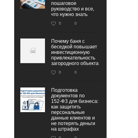
пошаговое
руководство и все,
что нужно знать
0
0
Почему баня с
беседкой повышает
инвестиционную
привлекательность
загородного объекта
0
0
Подготовка
документов по
152‑ФЗ для бизнеса:
как защитить
персональные
данные клиентов и
не потерять деньги
на штрафах
0
0