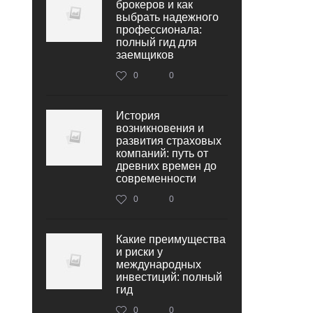
брокеров и как
выбрать надежного
профессионала:
полный гид для
заемщиков
0
0
История
возникновения и
развития страховых
компаний: путь от
древних времен до
современности
0
0
Какие преимущества
и риски у
международных
инвестиций: полный
гид
0
0