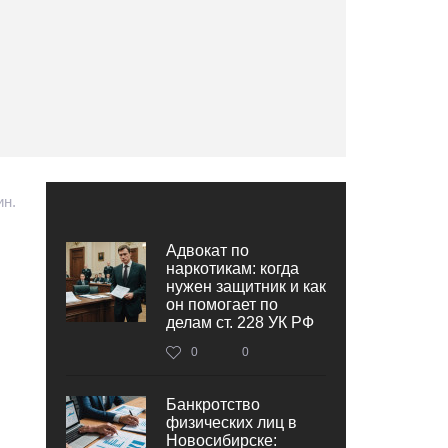
ин.
Адвокат по
наркотикам: когда
нужен защитник и как
он помогает по
делам ст. 228 УК РФ
0
0
Банкротство
физических лиц в
Новосибирске: