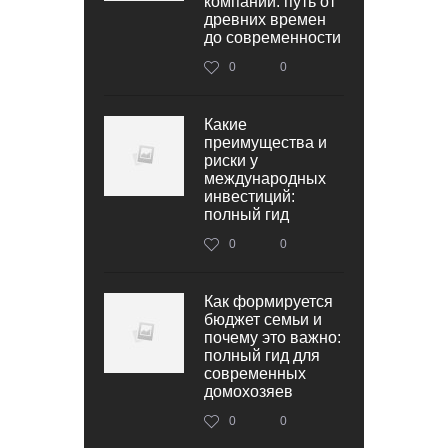
компаний: путь от
древних времен
до современности
0
0
Какие
преимущества и
риски у
международных
инвестиций:
полный гид
0
0
Как формируется
бюджет семьи и
почему это важно:
полный гид для
современных
домохозяев
0
0