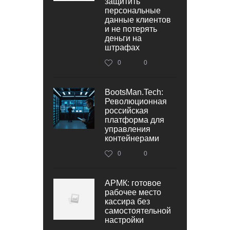
защитить
персональные
данные клиентов
и не потерять
деньги на
штрафах
0
0
BootsMan.Tech:
Революционная
российская
платформа для
управления
контейнерами
0
0
АРМК: готовое
рабочее место
кассира без
самостоятельной
настройки