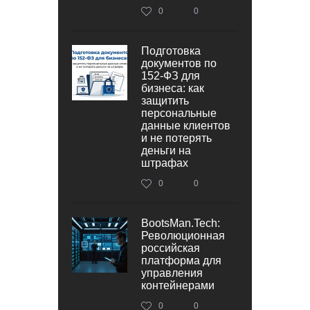
0
0
Подготовка
документов по
152‑ФЗ для
бизнеса: как
защитить
персональные
данные клиентов
и не потерять
деньги на
штрафах
0
0
BootsMan.Tech:
Революционная
российская
платформа для
управления
контейнерами
0
0