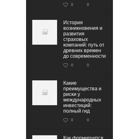
0
0
История
возникновения и
развития
страховых
компаний: путь от
древних времен
до современности
0
0
Какие
преимущества и
риски у
международных
инвестиций:
полный гид
0
0
Как формируется