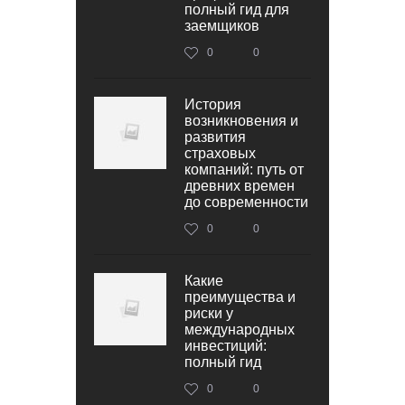
полный гид для
заемщиков
0
0
История
возникновения и
развития
страховых
компаний: путь от
древних времен
до современности
0
0
Какие
преимущества и
риски у
международных
инвестиций:
полный гид
0
0