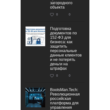
загородного
объекта
0
0
Подготовка
документов по
152‑ФЗ для
бизнеса: как
защитить
персональные
данные клиентов
и не потерять
деньги на
штрафах
0
0
BootsMan.Tech:
Революционная
российская
платформа для
управления