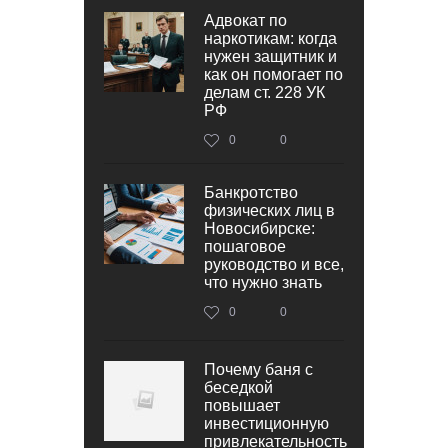
Адвокат по
наркотикам: когда
нужен защитник и
как он помогает по
делам ст. 228 УК
РФ
0
0
Банкротство
физических лиц в
Новосибирске:
пошаговое
руководство и все,
что нужно знать
0
0
Почему баня с
беседкой
повышает
инвестиционную
привлекательность