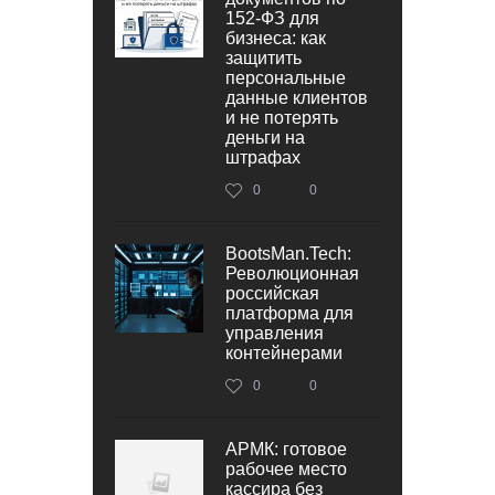
152‑ФЗ для
бизнеса: как
защитить
персональные
данные клиентов
и не потерять
деньги на
штрафах
0
0
BootsMan.Tech:
Революционная
российская
платформа для
управления
контейнерами
0
0
АРМК: готовое
рабочее место
кассира без