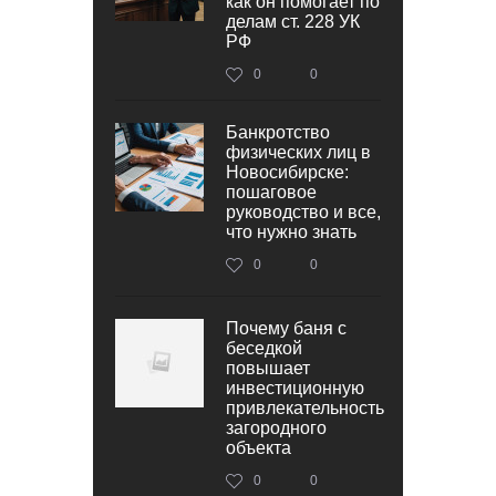
как он помогает по
делам ст. 228 УК
РФ
0
0
Банкротство
физических лиц в
Новосибирске:
пошаговое
руководство и все,
что нужно знать
0
0
Почему баня с
беседкой
повышает
инвестиционную
привлекательность
загородного
объекта
0
0