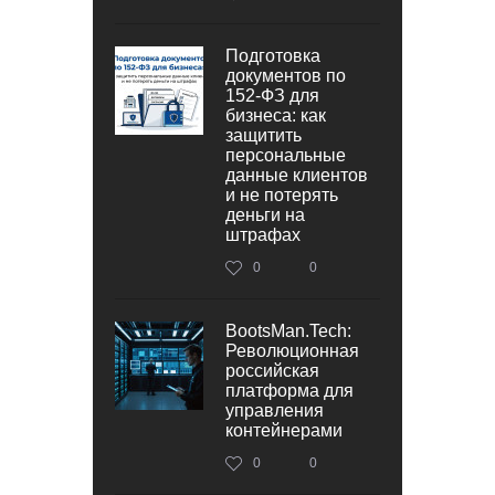
Подготовка
документов по
152‑ФЗ для
бизнеса: как
защитить
персональные
данные клиентов
и не потерять
деньги на
штрафах
0
0
BootsMan.Tech:
Революционная
российская
платформа для
управления
контейнерами
0
0