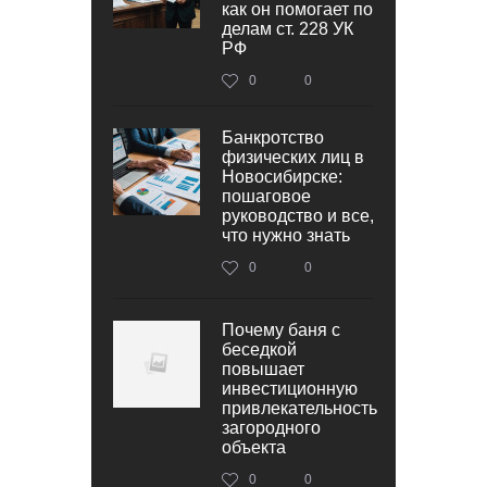
как он помогает по
делам ст. 228 УК
РФ
0
0
Банкротство
физических лиц в
Новосибирске:
пошаговое
руководство и все,
что нужно знать
0
0
Почему баня с
беседкой
повышает
инвестиционную
привлекательность
загородного
объекта
0
0