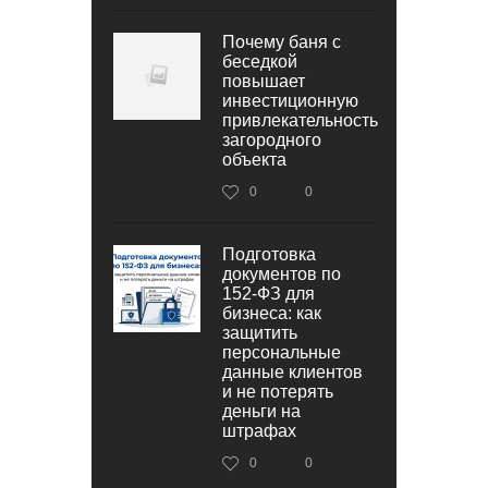
Почему баня с
беседкой
повышает
инвестиционную
привлекательность
загородного
объекта
0
0
Подготовка
документов по
152‑ФЗ для
бизнеса: как
защитить
персональные
данные клиентов
и не потерять
деньги на
штрафах
0
0