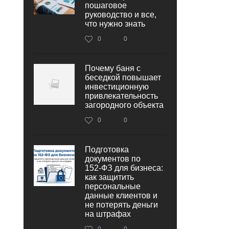
пошаговое
руководство и все,
что нужно знать
0
0
Почему баня с
беседкой повышает
инвестиционную
привлекательность
загородного объекта
0
0
Подготовка
документов по
152‑ФЗ для бизнеса:
как защитить
персональные
данные клиентов и
не потерять деньги
на штрафах
0
0