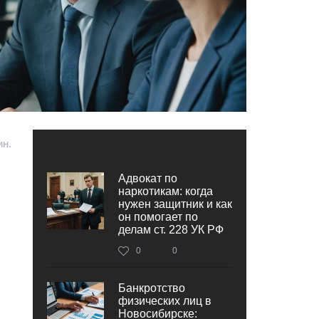
ин.
Адвокат по
наркотикам: когда
нужен защитник и как
он помогает по
делам ст. 228 УК РФ
0
0
Банкротство
физических лиц в
Новосибирске: