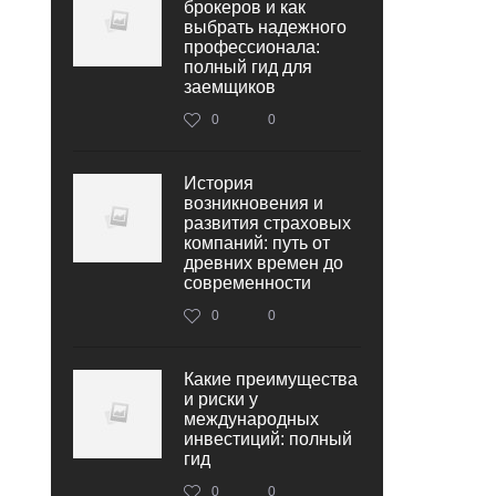
брокеров и как
выбрать надежного
профессионала:
полный гид для
заемщиков
0
0
История
возникновения и
развития страховых
компаний: путь от
древних времен до
современности
0
0
Какие преимущества
и риски у
международных
инвестиций: полный
гид
0
0