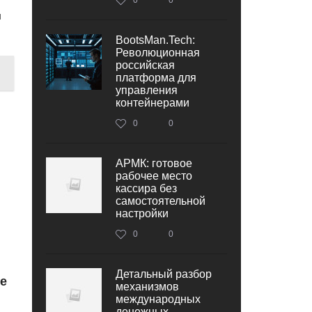
ы
BootsMan.Tech:
Революционная
российская
платформа для
управления
контейнерами
0
0
АРМК: готовое
рабочее место
кассира без
самостоятельной
настройки
0
0
Детальный разбор
е
механизмов
международных
денежных