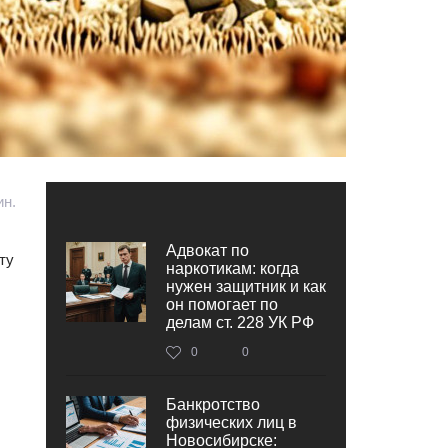
ин.
Адвокат по
ту
наркотикам: когда
нужен защитник и как
он помогает по
делам ст. 228 УК РФ
0
0
Банкротство
физических лиц в
Новосибирске: