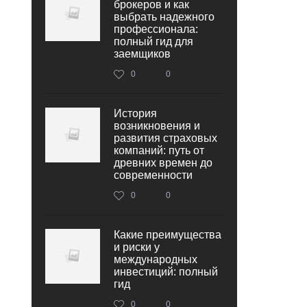
брокеров и как
выбрать надежного
профессионала:
полный гид для
заемщиков
0
0
История
возникновения и
развития страховых
компаний: путь от
древних времен до
современности
0
0
Какие преимущества
и риски у
международных
инвестиций: полный
гид
0
0