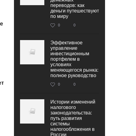
переводов: как
деньги путешествуют
по миру
е
0
0
Эффективное
управление
инвестиционным
портфелем в
условиях
меняющегося рынка:
полное руководство
ет
0
0
Истории изменений
налогового
законодательства:
путь развития
системы
налогообложения в
России