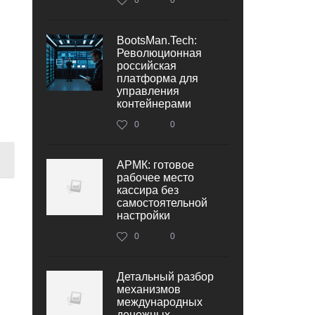
BootsMan.Tech:
Революционная
российская
платформа для
управления
контейнерами
0
0
АРМК: готовое
рабочее место
кассира без
самостоятельной
настройки
0
0
Детальный разбор
механизмов
международных
денежных