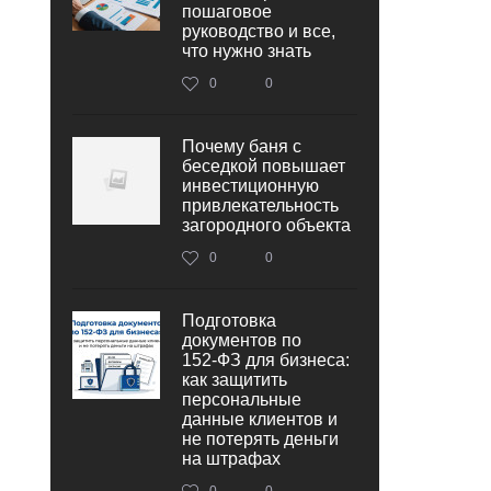
пошаговое
руководство и все,
что нужно знать
0
0
Почему баня с
беседкой повышает
инвестиционную
привлекательность
загородного объекта
0
0
Подготовка
документов по
152‑ФЗ для бизнеса:
как защитить
персональные
данные клиентов и
не потерять деньги
на штрафах
0
0