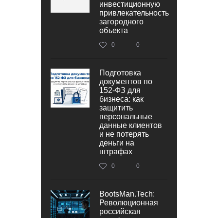
инвестиционную
привлекательность
загородного
объекта
0
0
Подготовка
документов по
152‑ФЗ для
бизнеса: как
защитить
персональные
данные клиентов
и не потерять
деньги на
штрафах
0
0
BootsMan.Tech:
Революционная
российская