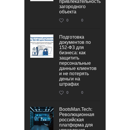
привлекательность
загородного
объекта
0
0
Подготовка
документов по
152‑ФЗ для
бизнеса: как
защитить
персональные
данные клиентов
и не потерять
деньги на
штрафах
0
0
BootsMan.Tech:
Революционная
российская
платформа для