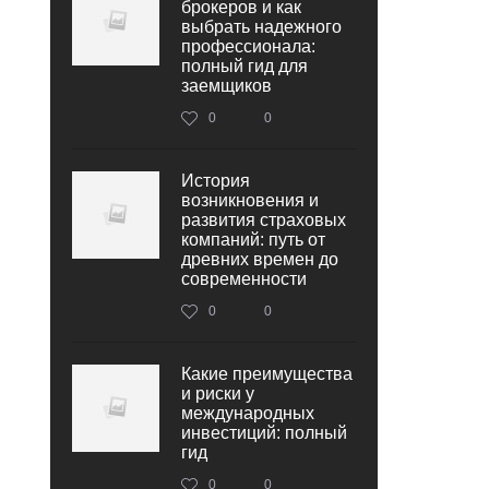
брокеров и как
выбрать надежного
профессионала:
полный гид для
заемщиков
0
0
История
возникновения и
развития страховых
компаний: путь от
древних времен до
современности
0
0
Какие преимущества
и риски у
международных
инвестиций: полный
гид
0
0