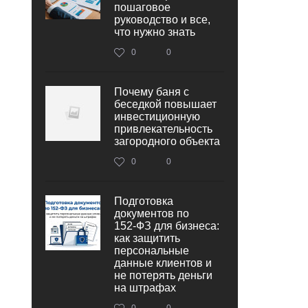
пошаговое
руководство и все,
что нужно знать
0
0
Почему баня с
беседкой повышает
инвестиционную
привлекательность
загородного объекта
0
0
Подготовка
документов по
152‑ФЗ для бизнеса:
как защитить
персональные
данные клиентов и
не потерять деньги
на штрафах
0
0