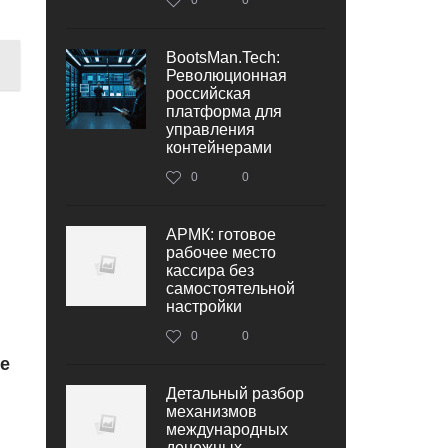
BootsMan.Tech:
Революционная
российская
платформа для
управления
контейнерами
0
0
АРМК: готовое
рабочее место
кассира без
самостоятельной
настройки
0
0
е
Детальный разбор
механизмов
международных
денежных