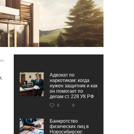
ин.
Адвокат по
,
наркотикам: когда
нужен защитник и как
он помогает по
делам ст. 228 УК РФ
0
0
Банкротство
физических лиц в
Новосибирске: