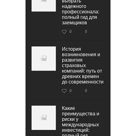
выбрать
надежного
профессионала:
полный гид для
заемщиков
0
0
История
возникновения и
развития
страховых
компаний: путь от
древних времен
до современности
0
0
Какие
преимущества и
риски у
международных
инвестиций:
полный гид