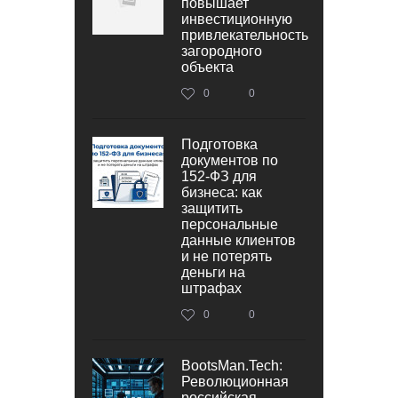
повышает
инвестиционную
привлекательность
загородного
объекта
0
0
Подготовка
документов по
152‑ФЗ для
бизнеса: как
защитить
персональные
данные клиентов
и не потерять
деньги на
штрафах
0
0
BootsMan.Tech:
Революционная
российская